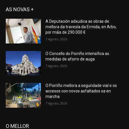
AS NOVAS +
A Deputación adxudica as obras de
mellora da travesía da Ermida, en Arbo,
por máis de 290.000 €
7 Agosto, 2026
O Concello do Porriño intensifica as
medidas de aforro de auga
7 Agosto, 2026
O Porriño mellora a seguridade vial e os
accesos con novos asfaltados xa en
marcha
7 Agosto, 2026
O MELLOR