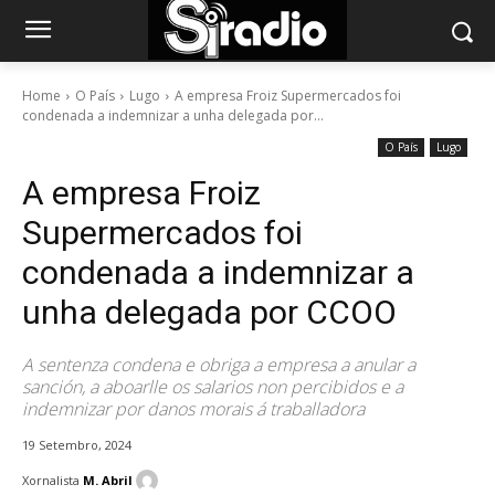
Home
O País
Lugo
A empresa Froiz Supermercados foi
condenada a indemnizar a unha delegada por...
O País
Lugo
A empresa Froiz
Supermercados foi
condenada a indemnizar a
unha delegada por CCOO
A sentenza condena e obriga a empresa a anular a
sanción, a aboarlle os salarios non percibidos e a
indemnizar por danos morais á traballadora
19 Setembro, 2024
Xornalista
M. Abril