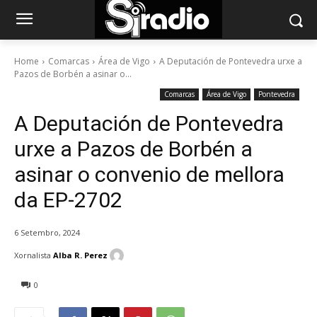
Home
Comarcas
Área de Vigo
A Deputación de Pontevedra urxe a
Pazos de Borbén a asinar o...
Comarcas
Área de Vigo
Pontevedra
A Deputación de Pontevedra
urxe a Pazos de Borbén a
asinar o convenio de mellora
da EP-2702
6 Setembro, 2024
Xornalista
Alba R. Perez
0