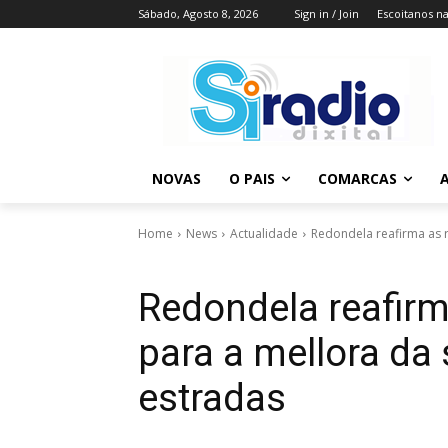
Sábado, Agosto 8, 2026
Sign in / Join
Escoitanos n
NOVAS
O PAIS
COMARCAS
A
Home
News
Actualidade
Redondela reafirma as 
Redondela reafir
para a mellora da
estradas