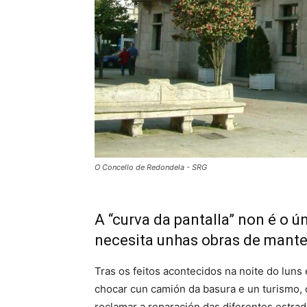
O Concello de Redondela - SRG
A “curva da pantalla” non é o 
necesita unhas obras de mant
Tras os feitos acontecidos na noite do lun
chocar cun camión da basura e un turismo, o
reclamar a reparación das diferentes estrada