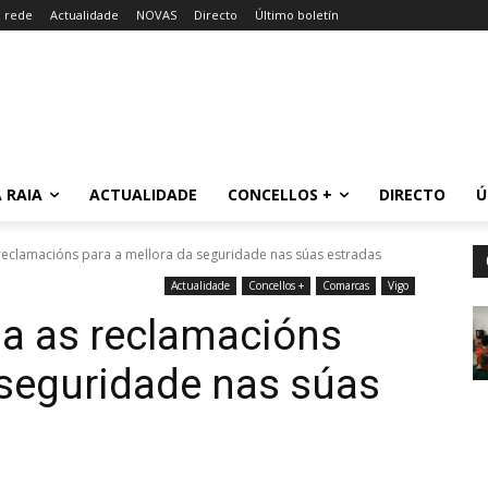
a rede
Actualidade
NOVAS
Directo
Último boletín
 RAIA
ACTUALIDADE
CONCELLOS +
DIRECTO
Ú
reclamacións para a mellora da seguridade nas súas estradas
Actualidade
Concellos +
Comarcas
Vigo
ma as reclamacións
 seguridade nas súas