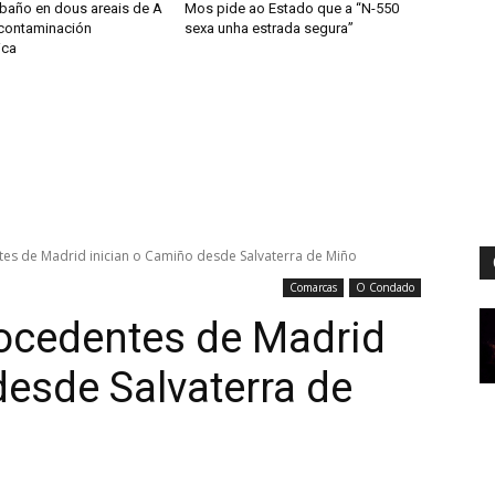
 baño en dous areais de A
Mos pide ao Estado que a “N-550
contaminación
sexa unha estrada segura”
ica