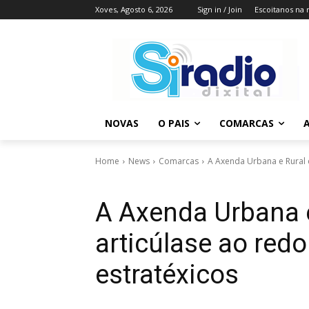
Xoves, Agosto 6, 2026
Sign in / Join
Escoitanos na 
NOVAS
O PAIS
COMARCAS
A
Home
News
Comarcas
A Axenda Urbana e Rural d
A Axenda Urbana e
articúlase ao redo
estratéxicos