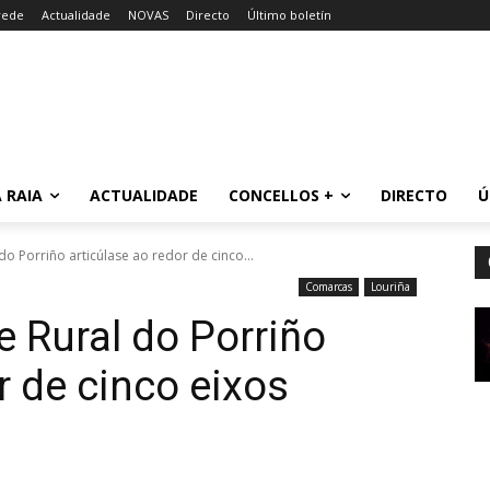
rede
Actualidade
NOVAS
Directo
Último boletín
 RAIA
ACTUALIDADE
CONCELLOS +
DIRECTO
Ú
o Porriño articúlase ao redor de cinco...
Comarcas
Louriña
 Rural do Porriño
r de cinco eixos