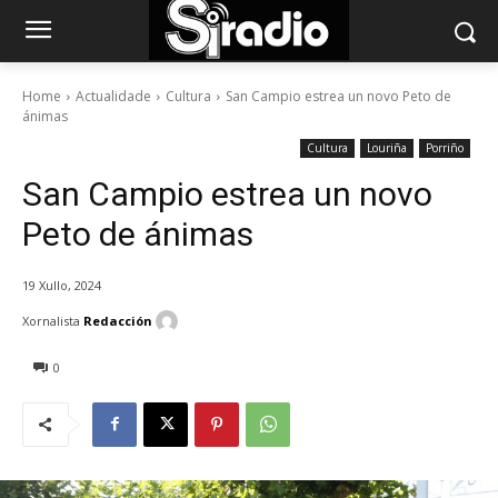
Home
Actualidade
Cultura
San Campio estrea un novo Peto de
ánimas
Cultura
Louriña
Porriño
San Campio estrea un novo
Peto de ánimas
19 Xullo, 2024
Xornalista
Redacción
0