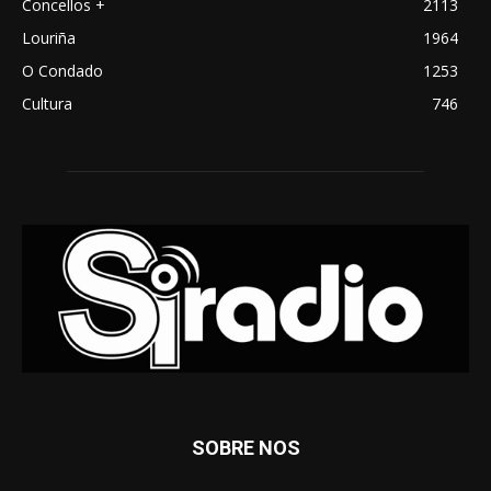
Concellos +
2113
Louriña
1964
O Condado
1253
Cultura
746
SOBRE NOS