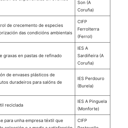
Son (A
Coruña)
CIFP
trol de crecemento de especies
Ferrolterra
orización das condicións ambientais
(Ferrol)
IES A
e graxas en pastas de refinado
Sardiñeira (A
Coruña)
ión de envases plásticos de
IES Perdouro
tos duradeiros para salóns de
(Burela)
IES A Pinguela
il reciclada
(Monforte)
e para unha empresa téxtil que
CIFP
e colección e a medir a satisfacción
Portovello