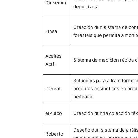
Diesemm
deportivos
Creación dun sistema de con
Finsa
forestais que permita a monit
Aceites
Sistema de medición rápida d
Abril
Solucións para a transformac
L’Oreal
produtos cosméticos en produ
peiteado
elPulpo
Creación dunha colección téxt
Deseño dun sistema de anális
Roberto
axude a optimizar propostas d