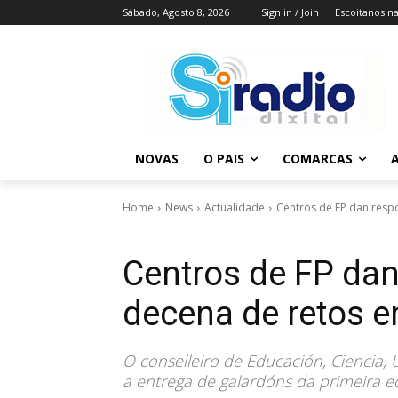
Sábado, Agosto 8, 2026
Sign in / Join
Escoitanos n
NOVAS
O PAIS
COMARCAS
A
Home
News
Actualidade
Centros de FP dan resp
Centros de FP dan
decena de retos e
O conselleiro de Educación, Ciencia,
a entrega de galardóns da primeira 