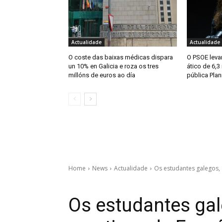
Actualidade
Actualidade
O coste das baixas médicas dispara
O PSOE levar
un 10% en Galicia e roza os tres
ático de 6,3
millóns de euros ao día
pública Plan