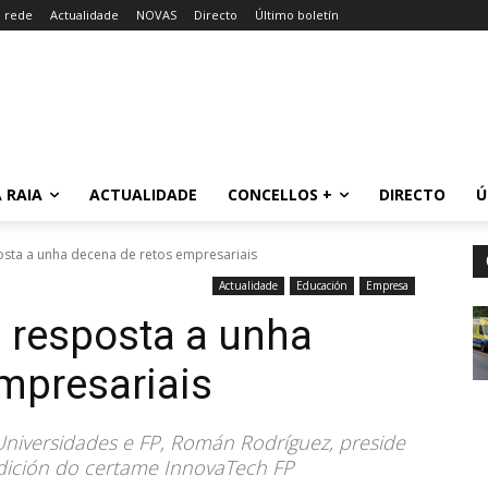
a rede
Actualidade
NOVAS
Directo
Último boletín
 RAIA
ACTUALIDADE
CONCELLOS +
DIRECTO
Ú
osta a unha decena de retos empresariais
Actualidade
Educación
Empresa
 resposta a unha
mpresariais
 Universidades e FP, Román Rodríguez, preside
edición do certame InnovaTech FP