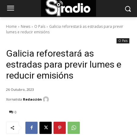
Home
News
O País
Galicia reforestará as estradas para previr
lumes e reducir emisións
O País
Galicia reforestará as
estradas para previr lumes e
reducir emisións
26 Outubro, 2023
Xornalista
Redacción
0