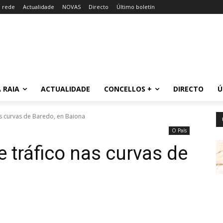
a rede
Actualidade
NOVAS
Directo
Último boletín
 RAIA
ACTUALIDADE
CONCELLOS +
DIRECTO
Ú
as curvas de Baredo, en Baiona
O País
 tráfico nas curvas de