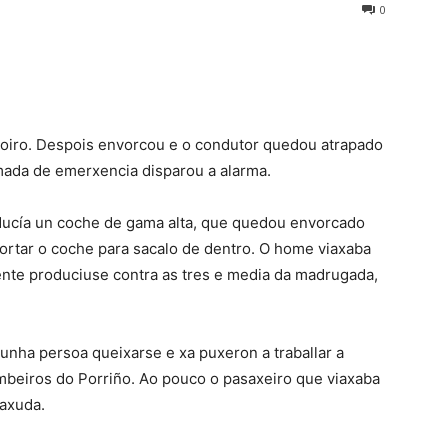
0
noiro. Despois envorcou e o condutor quedou atrapado
mada de emerxencia disparou a alarma.
ducía un coche de gama alta, que quedou envorcado
cortar o coche para sacalo de dentro. O home viaxaba
idente produciuse contra as tres e media da madrugada,
unha persoa queixarse e xa puxeron a traballar a
ombeiros do Porriño. Ao pouco o pasaxeiro que viaxaba
axuda.