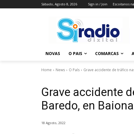
Sábado, Agosto 8, 2026
Sign in / Join
Escoitanos n
NOVAS
O PAIS
COMARCAS
A
Home
News
O País
Grave accidente de tráfico n
Grave accidente de
Baredo, en Baiona
18 Agosto, 2022