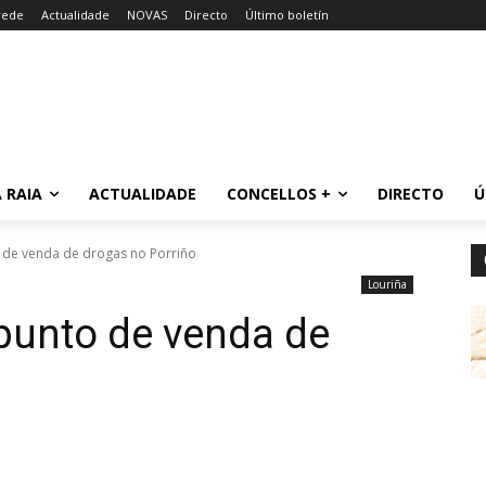
rede
Actualidade
NOVAS
Directo
Último boletín
 RAIA
ACTUALIDADE
CONCELLOS +
DIRECTO
Ú
 de venda de drogas no Porriño
Louriña
punto de venda de