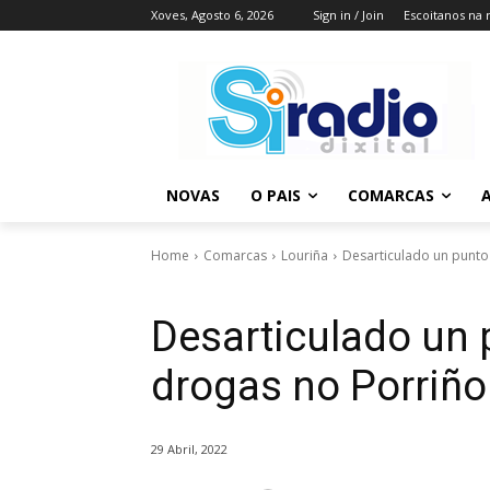
Xoves, Agosto 6, 2026
Sign in / Join
Escoitanos na 
NOVAS
O PAIS
COMARCAS
A
Home
Comarcas
Louriña
Desarticulado un punto
Desarticulado un 
drogas no Porriño
29 Abril, 2022