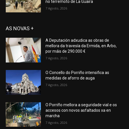
no terremoto de La Guaira
7 Agosto, 2026
AS NOVAS +
A Deputación adxudica as obras de
mellora da travesía da Ermida, en Arbo,
por máis de 290.000 €
7 Agosto, 2026
O Concello do Porriño intensifica as
medidas de aforro de auga
7 Agosto, 2026
O Porriño mellora a seguridade vial e os
accesos con novos asfaltados xa en
marcha
7 Agosto, 2026