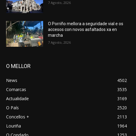
7 Agosto, 2026
O Porriño mellora a seguridade vial e os
accesos con novos asfaltados xa en
marcha
7 Agosto, 2026
O MELLOR
News
4502
Comarcas
3535
Actualidade
3169
O País
2520
Concellos +
2113
Louriña
1964
O Condado
1253