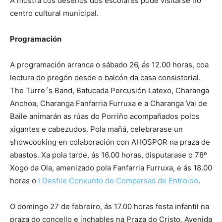
A mostra cos deseños dos escolares pode visitarse no
centro cultural municipal.
Programación
A programación arranca o sábado 26, ás 12.00 horas, coa
lectura do pregón desde o balcón da casa consistorial.
The Turre´s Band, Batucada Percusión Latexo, Charanga
Anchoa, Charanga Fanfarria Furruxa e a Charanga Vai de
Baile animarán as rúas do Porriño acompañados polos
xigantes e cabezudos. Pola mañá, celebrarase un
showcooking en colaboración con AHOSPOR na praza de
abastos. Xa pola tarde, ás 16.00 horas, disputarase o 78º
Xogo da Ola, amenizado pola Fanfarria Furruxa, e ás 18.00
horas o
I Desfile Conxunto de Comparsas de Entroido
.
O domingo 27 de febreiro, ás 17.00 horas festa infantil na
praza do concello e inchables na Praza do Cristo, Avenida