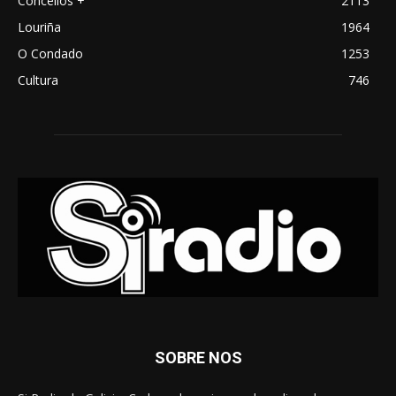
Concellos +
2113
Louriña
1964
O Condado
1253
Cultura
746
SOBRE NOS