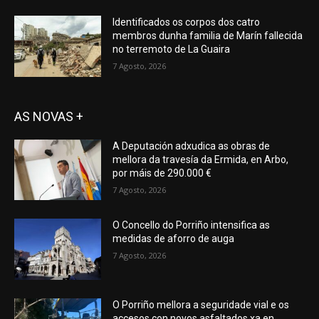
Identificados os corpos dos catro
membros dunha familia de Marín fallecida
no terremoto de La Guaira
7 Agosto, 2026
AS NOVAS +
A Deputación adxudica as obras de
mellora da travesía da Ermida, en Arbo,
por máis de 290.000 €
7 Agosto, 2026
O Concello do Porriño intensifica as
medidas de aforro de auga
7 Agosto, 2026
O Porriño mellora a seguridade vial e os
accesos con novos asfaltados xa en