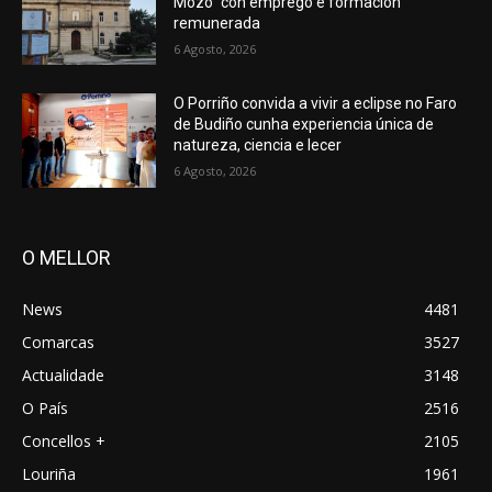
Mozo” con emprego e formación
remunerada
6 Agosto, 2026
O Porriño convida a vivir a eclipse no Faro
de Budiño cunha experiencia única de
natureza, ciencia e lecer
6 Agosto, 2026
O MELLOR
News
4481
Comarcas
3527
Actualidade
3148
O País
2516
Concellos +
2105
Louriña
1961