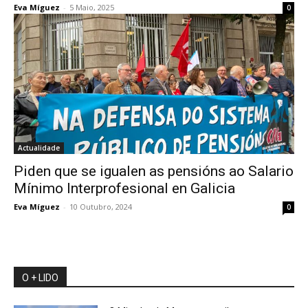
Eva Míguez
-
5 Maio, 2025
0
Actualidade
Piden que se igualen as pensións ao Salario
Mínimo Interprofesional en Galicia
Eva Míguez
-
10 Outubro, 2024
0
O + LIDO