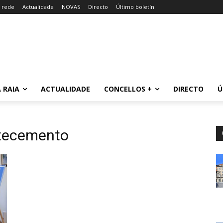
a rede
Actualidade
NOVAS
Directo
Último boletín
 RAIA
ACTUALIDADE
CONCELLOS +
DIRECTO
Ú
tecemento