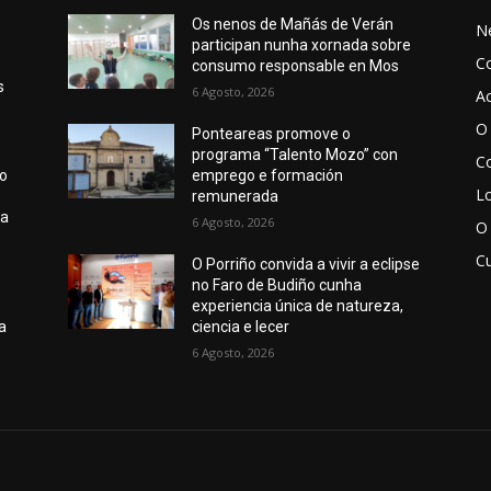
n
Os nenos de Mañás de Verán
N
participan nunha xornada sobre
C
consumo responsable en Mos
s
6 Agosto, 2026
Ac
O 
Ponteareas promove o
programa “Talento Mozo” con
Co
lo
emprego e formación
Lo
remunerada
 a
6 Agosto, 2026
O
Cu
O Porriño convida a vivir a eclipse
no Faro de Budiño cunha
experiencia única de natureza,
a
ciencia e lecer
6 Agosto, 2026