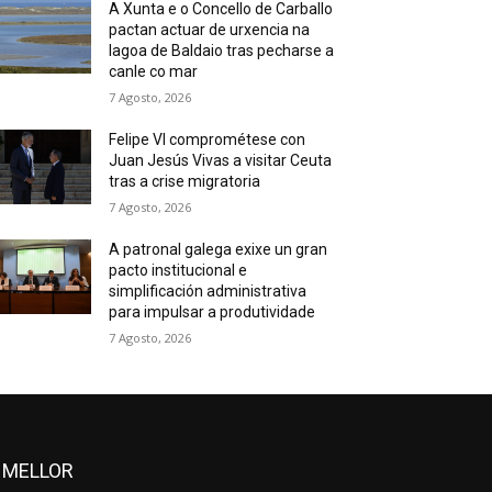
A Xunta e o Concello de Carballo
pactan actuar de urxencia na
lagoa de Baldaio tras pecharse a
canle co mar
7 Agosto, 2026
Felipe VI comprométese con
Juan Jesús Vivas a visitar Ceuta
tras a crise migratoria
7 Agosto, 2026
A patronal galega exixe un gran
pacto institucional e
simplificación administrativa
para impulsar a produtividade
7 Agosto, 2026
 MELLOR