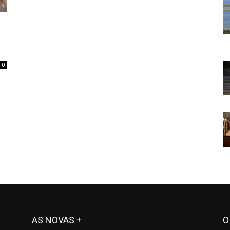
0
AS NOVAS +
O