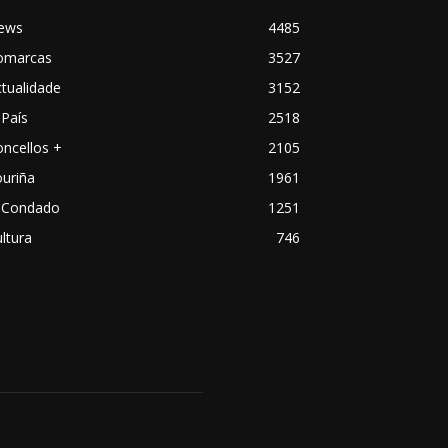
ews
4485
omarcas
3527
tualidade
3152
País
2518
ncellos +
2105
uriña
1961
 Condado
1251
ltura
746