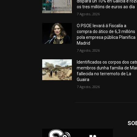
dispara un 10% en Galicia e roz
os tres millóns de euros ao día
7 Agosto, 2026
O PSOE levará á Fiscalía a
compra do ático de 6,3 millóns
pola empresa pública Planifica
Madrid
7 Agosto, 2026
Identificados os corpos dos cat
membros dunha familia de Mar
fallecida no terremoto de La
Guaira
7 Agosto, 2026
SO