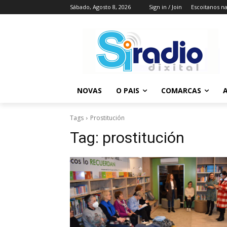
Sábado, Agosto 8, 2026
Sign in / Join
Escoitanos n
NOVAS
O PAIS
COMARCAS
A
Tags
Prostitución
Tag:
prostitución