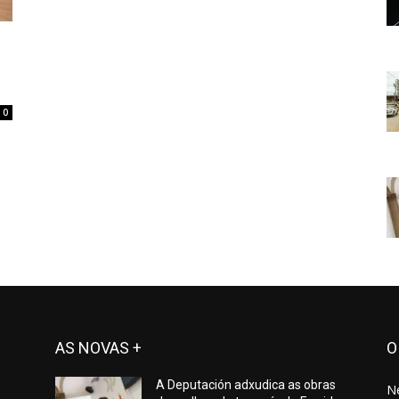
0
AS NOVAS +
O
A Deputación adxudica as obras
N