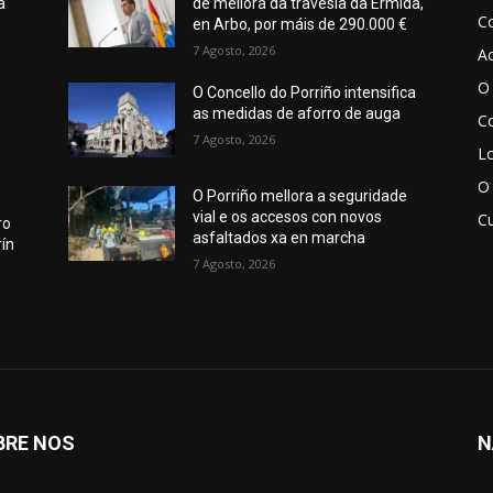
a
de mellora da travesía da Ermida,
C
en Arbo, por máis de 290.000 €
7 Agosto, 2026
Ac
O 
O Concello do Porriño intensifica
as medidas de aforro de auga
Co
7 Agosto, 2026
Lo
O
O Porriño mellora a seguridade
vial e os accesos con novos
Cu
ro
asfaltados xa en marcha
ín
7 Agosto, 2026
BRE NOS
N