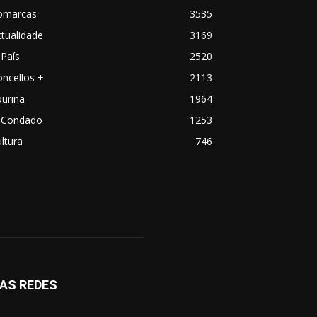
omarcas
3535
tualidade
3169
País
2520
ncellos +
2113
uriña
1964
 Condado
1253
ltura
746
AS REDES