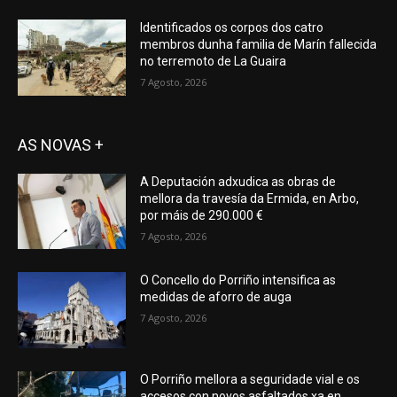
Identificados os corpos dos catro
membros dunha familia de Marín fallecida
no terremoto de La Guaira
7 Agosto, 2026
AS NOVAS +
A Deputación adxudica as obras de
mellora da travesía da Ermida, en Arbo,
por máis de 290.000 €
7 Agosto, 2026
O Concello do Porriño intensifica as
medidas de aforro de auga
7 Agosto, 2026
O Porriño mellora a seguridade vial e os
accesos con novos asfaltados xa en