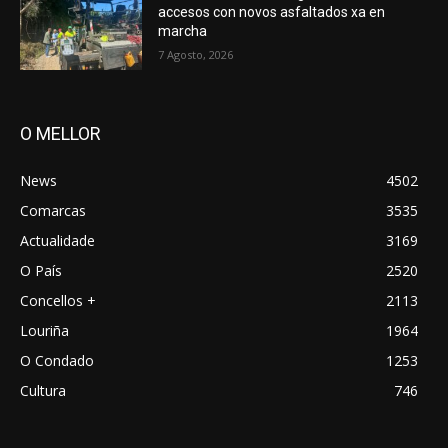
accesos con novos asfaltados xa en
marcha
7 Agosto, 2026
O MELLOR
News
4502
Comarcas
3535
Actualidade
3169
O País
2520
Concellos +
2113
Louriña
1964
O Condado
1253
Cultura
746