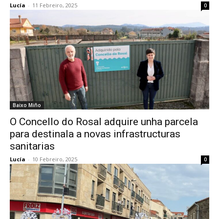
Lucía
-
11 Febreiro, 2025
0
Baixo Miño
O Concello do Rosal adquire unha parcela
para destinala a novas infrastructuras
sanitarias
Lucía
-
10 Febreiro, 2025
0