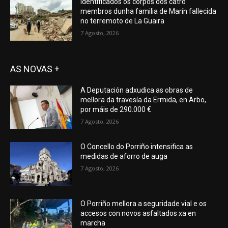
Identificados os corpos dos catro
membros dunha familia de Marín fallecida
no terremoto de La Guaira
7 Agosto, 2026
AS NOVAS +
A Deputación adxudica as obras de
mellora da travesía da Ermida, en Arbo,
por máis de 290.000 €
7 Agosto, 2026
O Concello do Porriño intensifica as
medidas de aforro de auga
7 Agosto, 2026
O Porriño mellora a seguridade vial e os
accesos con novos asfaltados xa en
marcha