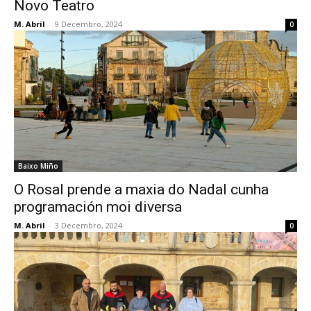
Novo Teatro
M. Abril
-
9 Decembro, 2024
0
Baixo Miño
O Rosal prende a maxia do Nadal cunha
programación moi diversa
M. Abril
-
3 Decembro, 2024
0