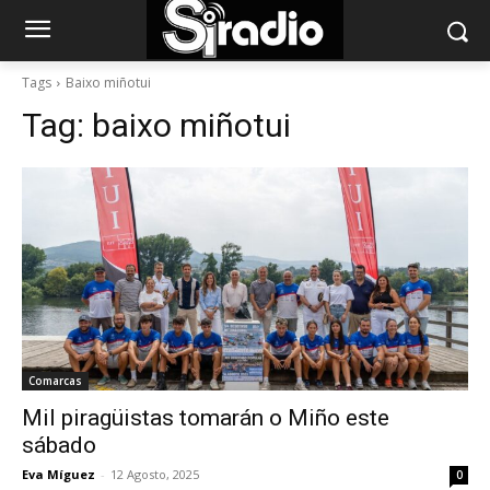
Tags
Baixo miñotui
Tag:
baixo miñotui
Comarcas
Mil piragüistas tomarán o Miño este
sábado
Eva Míguez
-
12 Agosto, 2025
0