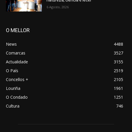
natureza, ciencia e lecer
6 Agosto, 2026
O MELLOR
News
4488
Comarcas
3527
Actualidade
3155
O País
2519
Concellos +
2105
Louriña
1961
O Condado
1251
Cultura
746