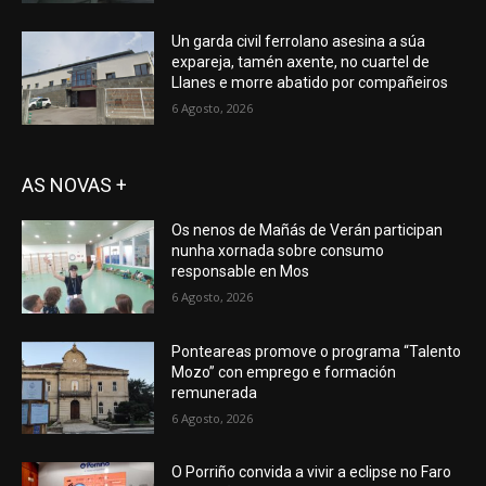
Un garda civil ferrolano asesina a súa
expareja, tamén axente, no cuartel de
Llanes e morre abatido por compañeiros
6 Agosto, 2026
AS NOVAS +
Os nenos de Mañás de Verán participan
nunha xornada sobre consumo
responsable en Mos
6 Agosto, 2026
Ponteareas promove o programa “Talento
Mozo” con emprego e formación
remunerada
6 Agosto, 2026
O Porriño convida a vivir a eclipse no Faro