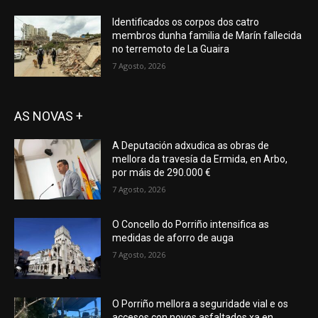
Identificados os corpos dos catro
membros dunha familia de Marín fallecida
no terremoto de La Guaira
7 Agosto, 2026
AS NOVAS +
A Deputación adxudica as obras de
mellora da travesía da Ermida, en Arbo,
por máis de 290.000 €
7 Agosto, 2026
O Concello do Porriño intensifica as
medidas de aforro de auga
7 Agosto, 2026
O Porriño mellora a seguridade vial e os
accesos con novos asfaltados xa en