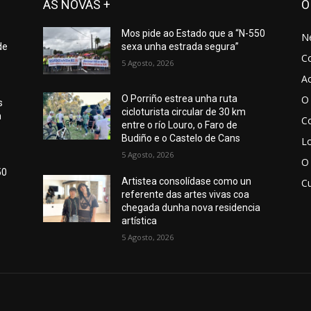
AS NOVAS +
O
Mos pide ao Estado que a “N-550
N
de
sexa unha estrada segura”
C
5 Agosto, 2026
Ac
O 
O Porriño estrea unha ruta
s
cicloturista circular de 30 km
n
Co
entre o río Louro, o Faro de
Budiño e o Castelo de Cans
Lo
5 Agosto, 2026
O
50
Artistea consolídase como un
Cu
referente das artes vivas coa
chegada dunha nova residencia
artística
5 Agosto, 2026