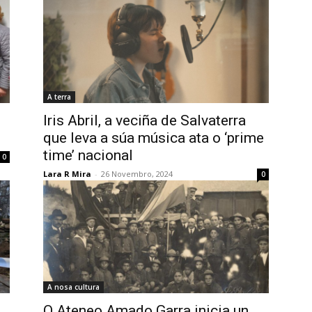
A terra
Iris Abril, a veciña de Salvaterra
que leva a súa música ata o ‘prime
time’ nacional
0
Lara R Mira
-
26 Novembro, 2024
0
A nosa cultura
O Ateneo Amado Garra inicia un