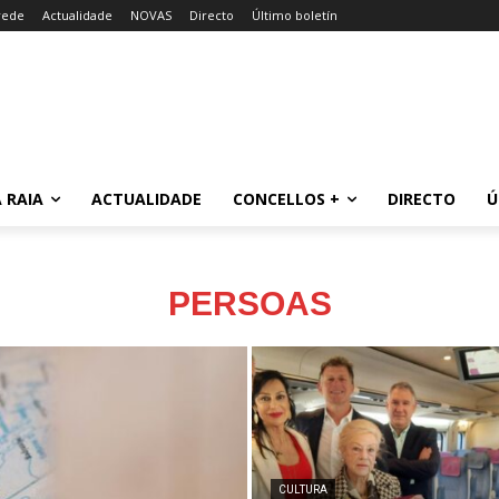
rede
Actualidade
NOVAS
Directo
Último boletín
 RAIA
ACTUALIDADE
CONCELLOS +
DIRECTO
Ú
PERSOAS
CULTURA