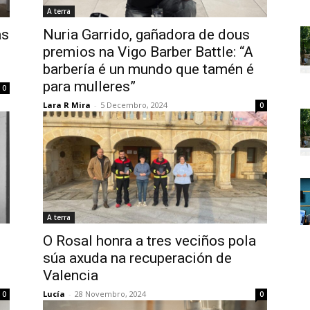
A terra
as
Nuria Garrido, gañadora de dous
premios na Vigo Barber Battle: “A
barbería é un mundo que tamén é
para mulleres”
0
Lara R Mira
-
5 Decembro, 2024
0
A terra
O Rosal honra a tres veciños pola
súa axuda na recuperación de
Valencia
Lucía
-
28 Novembro, 2024
0
0