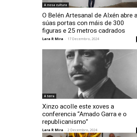
A nosa cultura
O Belén Artesanal de Alxén abre 
súas portas con máis de 300
figuras e 25 metros cadrados
Lara R Mira
-
17 Decembro, 2024
A terra
Xinzo acolle este xoves a
conferencia “Amado Garra e o
republicanismo”
Lara R Mira
-
2 Decembro, 2024