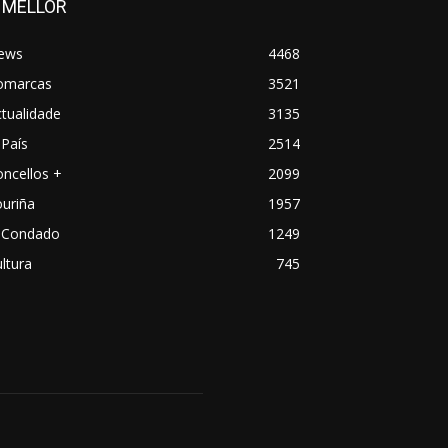
 MELLOR
ews
4468
omarcas
3521
tualidade
3135
País
2514
ncellos +
2099
uriña
1957
 Condado
1249
ltura
745