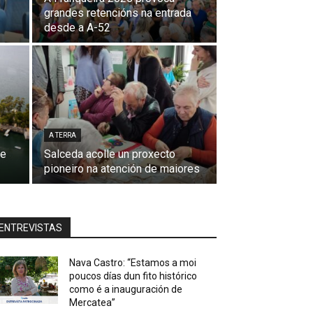
grandes retencións na entrada
desde a A-52
A TERRA
de
Salceda acolle un proxecto
pioneiro na atención de maiores
ENTREVISTAS
Nava Castro: “Estamos a moi
poucos días dun fito histórico
como é a inauguración de
Mercatea”