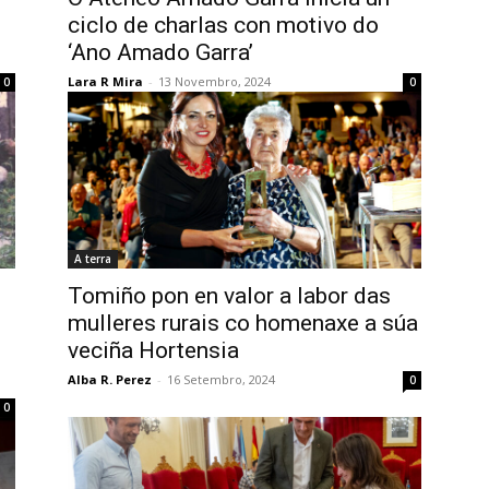
ciclo de charlas con motivo do
‘Ano Amado Garra’
Lara R Mira
-
13 Novembro, 2024
0
0
A terra
Tomiño pon en valor a labor das
mulleres rurais co homenaxe a súa
veciña Hortensia
Alba R. Perez
-
16 Setembro, 2024
0
0