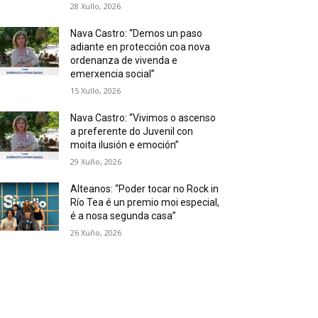
28 Xullo, 2026
Nava Castro: “Demos un paso
adiante en protección coa nova
ordenanza de vivenda e
emerxencia social”
15 Xullo, 2026
Nava Castro: “Vivimos o ascenso
a preferente do Juvenil con
moita ilusión e emoción”
29 Xuño, 2026
Alteanos: “Poder tocar no Rock in
Río Tea é un premio moi especial,
é a nosa segunda casa”
26 Xuño, 2026