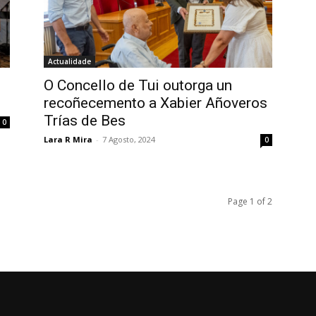
Actualidade
O Concello de Tui outorga un
recoñecemento a Xabier Añoveros
Trías de Bes
0
Lara R Mira
-
7 Agosto, 2024
0
Page 1 of 2