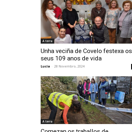
A terra
Unha veciña de Covelo festexa os
seus 109 anos de vida
Lucía
-
28 Novembro, 2024
A terra
Comezan os traballos de