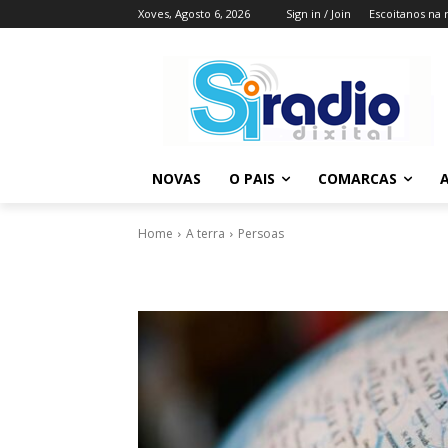
Xoves, Agosto 6, 2026
Sign in / Join
Escoitanos na 
NOVAS
O PAIS
COMARCAS
A
Home
A terra
Persoas