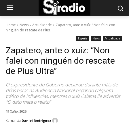
Home
News
Actualidade
Zapatero, ante o xuíz: "Non falei con
ninguén do rescate de Plus...
España
News
Actualidade
Zapatero, ante o xuíz: “Non
falei con ninguén do rescate
de Plus Ultra”
O expresidente do Goberno declarou durante máis de
dúas horas na Audiencia Nacional negando calquera
tráfico de influencias, mentres o xuíz Calama lle advertía:
"O dato mata o relato"
19 Xuño, 2026
Xornalista
Daniel Rodríguez