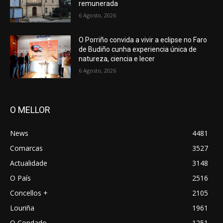
remunerada
6 Agosto, 2026
O Porriño convida a vivir a eclipse no Faro
de Budiño cunha experiencia única de
natureza, ciencia e lecer
6 Agosto, 2026
O MELLOR
News
4481
Comarcas
3527
Actualidade
3148
O País
2516
Concellos +
2105
Louriña
1961
O Condado
1251