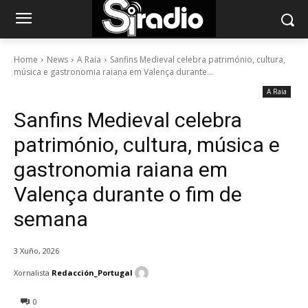
Home
News
A Raia
Sanfins Medieval celebra património, cultura,
música e gastronomia raiana em Valença durante...
A Raia
Sanfins Medieval celebra
património, cultura, música e
gastronomia raiana em
Valença durante o fim de
semana
3 Xuño, 2026
Xornalista
Redacción_Portugal
0