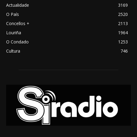
Actualidade
3169
O País
2520
Concellos +
2113
Louriña
1964
O Condado
1253
Cultura
746