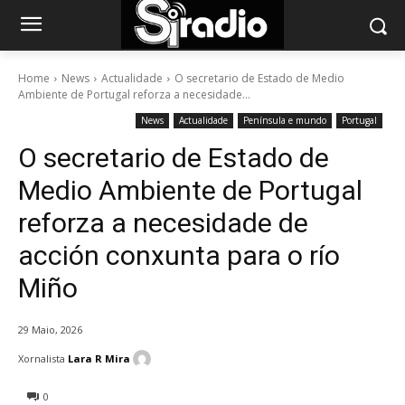
Home
News
Actualidade
O secretario de Estado de Medio
Ambiente de Portugal reforza a necesidade...
News
Actualidade
Península e mundo
Portugal
O secretario de Estado de
Medio Ambiente de Portugal
reforza a necesidade de
acción conxunta para o río
Miño
29 Maio, 2026
Xornalista
Lara R Mira
0