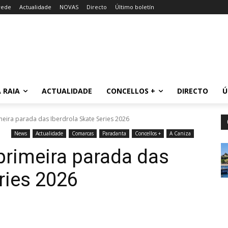
rede
Actualidade
NOVAS
Directo
Último boletín
 RAIA
ACTUALIDADE
CONCELLOS +
DIRECTO
Ú
imeira parada das Iberdrola Skate Series 2026
News
Actualidade
Comarcas
Paradanta
Concellos +
A Caniza
 primeira parada das
ries 2026