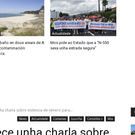
Actualidade
 baño en dous areais de A
Mos pide ao Estado que a “N-550
contaminación
sexa unha estrada segura”
ica