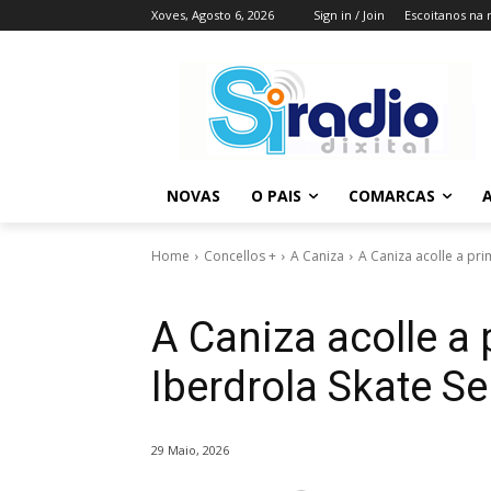
Xoves, Agosto 6, 2026
Sign in / Join
Escoitanos na 
NOVAS
O PAIS
COMARCAS
A
Home
Concellos +
A Caniza
A Caniza acolle a pr
A Caniza acolle a
Iberdrola Skate Se
29 Maio, 2026