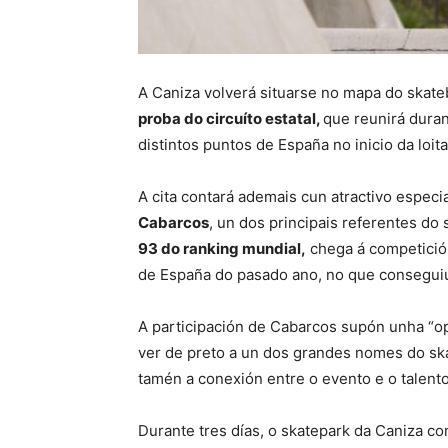
A Caniza volverá situarse no mapa do skate
proba do circuíto estatal,
que reunirá duran
distintos puntos de España no inicio da loit
A cita contará ademais cun atractivo especi
Cabarcos
, un dos principais referentes do 
93 do ranking mundial,
chega á competició
de España do pasado ano, no que conseguiu 
A participación de Cabarcos supón unha “o
ver de preto a un dos grandes nomes do ska
tamén a conexión entre o evento e o talen
Durante tres días, o skatepark da Caniza c