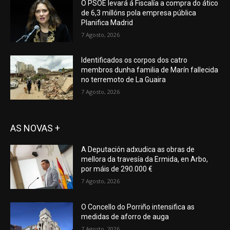
O PSOE levará á Fiscalía a compra do ático
de 6,3 millóns pola empresa pública
Planifica Madrid
7 Agosto, 2026
Identificados os corpos dos catro
membros dunha familia de Marín fallecida
no terremoto de La Guaira
7 Agosto, 2026
AS NOVAS +
A Deputación adxudica as obras de
mellora da travesía da Ermida, en Arbo,
por máis de 290.000 €
7 Agosto, 2026
O Concello do Porriño intensifica as
medidas de aforro de auga
7 Agosto, 2026