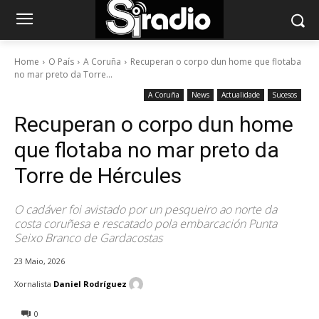
Home
O País
A Coruña
Recuperan o corpo dun home que flotaba
no mar preto da Torre...
A Coruña
News
Actualidade
Sucesos
Recuperan o corpo dun home
que flotaba no mar preto da
Torre de Hércules
O cadáver foi avistado por un pesqueiro ao norte da
costa coruñesa e rescatado pola embarcación Punta
Seixo Branco de Gardacostas
23 Maio, 2026
Xornalista
Daniel Rodríguez
0