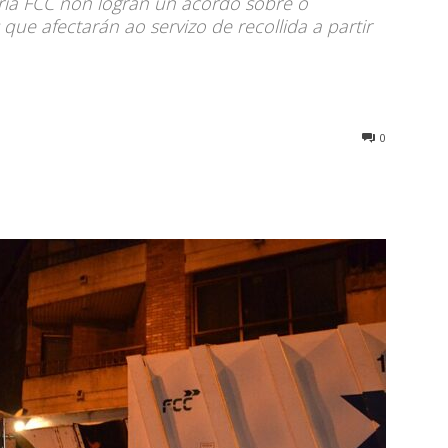
ia FCC non logran un acordo sobre o
ue afectarán ao servizo de recollida a partir
0