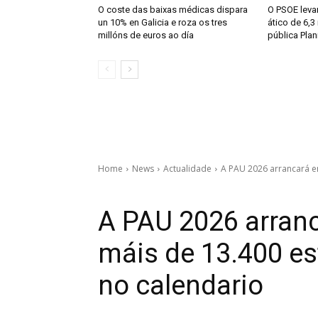
O coste das baixas médicas dispara
O PSOE levar
un 10% en Galicia e roza os tres
ático de 6,3
millóns de euros ao día
pública Plan