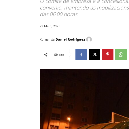
O comité de empresa e a concesionar
convenio, mantendo as mobilizacións q
das 06.00 horas
23 Maio, 2026
Xornalista
Daniel Rodríguez
Share