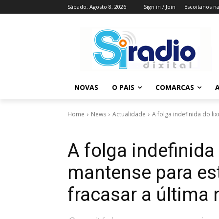
Sábado, Agosto 8, 2026
Sign in / Join
Escoitanos n
NOVAS
O PAIS
COMARCAS
A
Home
News
Actualidade
A folga indefinida do li
A folga indefinida
mantense para es
fracasar a última