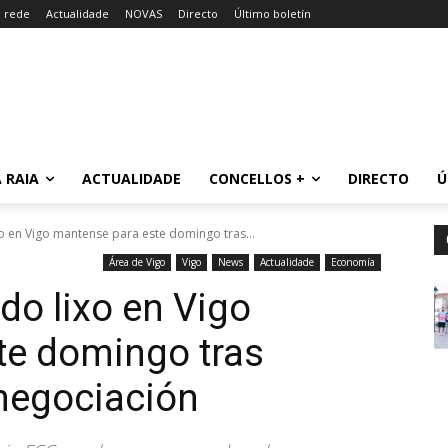
a rede
Actualidade
NOVAS
Directo
Último boletín
 RAIA
ACTUALIDADE
CONCELLOS +
DIRECTO
Ú
xo en Vigo mantense para este domingo tras...
Área de Vigo
Vigo
News
Actualidade
Economía
 do lixo en Vigo
te domingo tras
 negociación