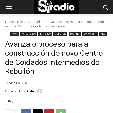
Home
News
Actualidade
Avanza o proceso para a construcción
do novo Centro de Coidados Intermedios...
News
Actualidade
Sanidade
Comarcas
Louriña
Concellos +
Mos
Avanza o proceso para a
construcción do novo Centro
de Coidados Intermedios do
Rebullón
13 Xaneiro, 2026
Xornalista
Lara R Mira
0