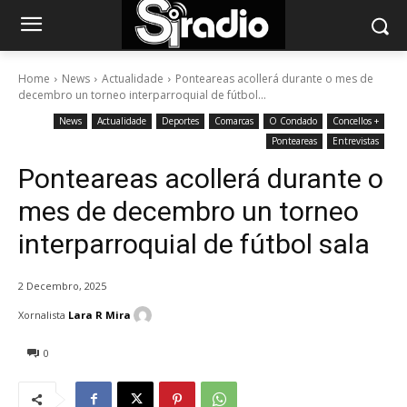
Home
News
Actualidade
Ponteareas acollerá durante o mes de
decembro un torneo interparroquial de fútbol...
News
Actualidade
Deportes
Comarcas
O Condado
Concellos +
Ponteareas
Entrevistas
Ponteareas acollerá durante o
mes de decembro un torneo
interparroquial de fútbol sala
2 Decembro, 2025
Xornalista
Lara R Mira
0