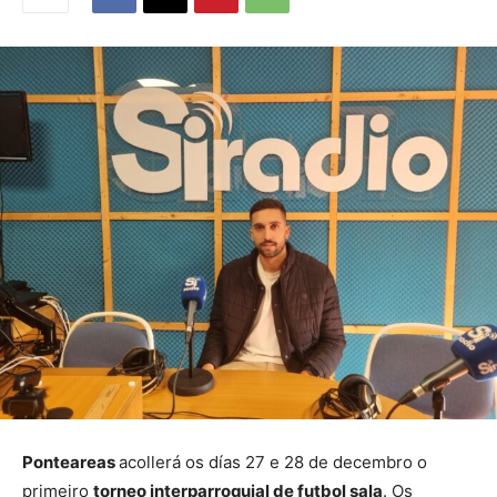
Ponteareas
acollerá os días 27 e 28 de decembro o
primeiro
torneo interparroquial de futbol sala
. Os