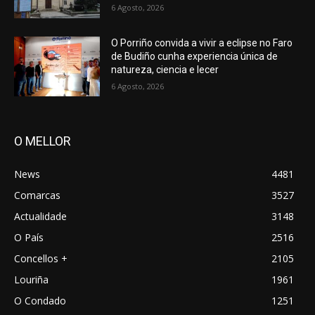
6 Agosto, 2026
O Porriño convida a vivir a eclipse no Faro
de Budiño cunha experiencia única de
natureza, ciencia e lecer
6 Agosto, 2026
O MELLOR
News
4481
Comarcas
3527
Actualidade
3148
O País
2516
Concellos +
2105
Louriña
1961
O Condado
1251