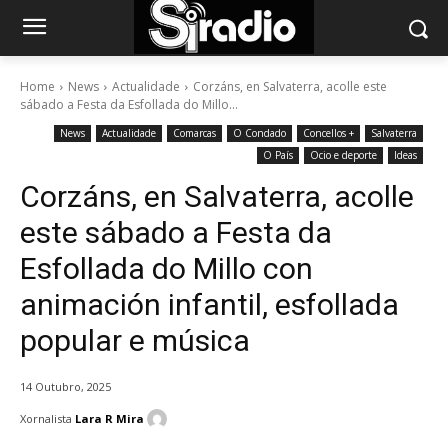
Home
News
Actualidade
Corzáns, en Salvaterra, acolle este
sábado a Festa da Esfollada do Millo...
News
Actualidade
Comarcas
O Condado
Concellos +
Salvaterra
O País
Ocio e deporte
Ideas
Corzáns, en Salvaterra, acolle
este sábado a Festa da
Esfollada do Millo con
animación infantil, esfollada
popular e música
14 Outubro, 2025
Xornalista
Lara R Mira