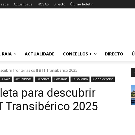
a rede
Actualidade
NOVAS
Directo
Último boletín
 RAIA
ACTUALIDADE
CONCELLOS +
DIRECTO
Ú
scubrir fronteiras co II BTT Transibérico 2025
A Raia
Actualidade
Deportes
Comarcas
Baixo Miño
Ocio e deporte
leta para descubrir
TT Transibérico 2025