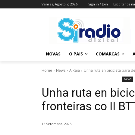
Venres, Agosto 7, 2026
Sign in / Join
Escoitanos n
NOVAS
O PAIS
COMARCAS
A
Home
News
A Raia
Unha ruta en bicicleta para de
News
Unha ruta en bicic
fronteiras co II B
16 Setembro, 2025