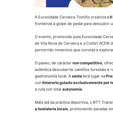
A Eurocidade Cerveira-Tomiño orzaniza a
II
fronteiras a golpe de pedal para descubrir un
O evento, promovido pola Eurocidade Cerve
de Vila Nova de Cerveira e a Colibrí ACDR 
percorrido inmersivo que convida a explorar
O paseo, de carácter
non competitivo
, ofre
auténtica descuberta: camiños forestais e r
gastronomía local. A
saída
terá lugar na
Pra
cun
itinerario guiado exclusivamente por 
a ruta con total
autonomía
.
Máis alá da práctica deportiva, o BTT Trans
a hostalería locais
, promovendo paradas en 