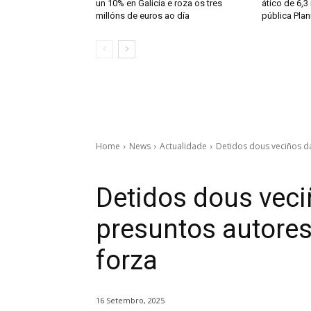
un 10% en Galicia e roza os tres
ático de 6,3
millóns de euros ao día
pública Plan