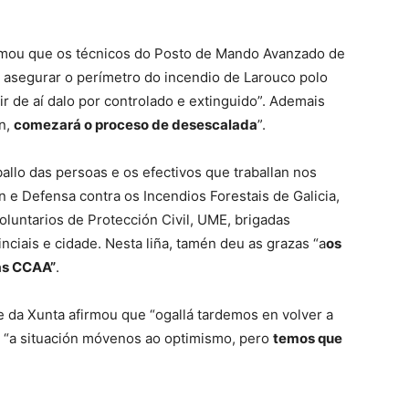
afirmou que os técnicos do Posto de Mando Avanzado de
a asegurar o perímetro do incendio de Larouco polo
ir de aí dalo por controlado e extinguido”. Ademais
an,
comezará o proceso de desescalada
”.
allo das persoas e os efectivos que traballan nos
 e Defensa contra os Incendios Forestais de Galicia,
oluntarios de Protección Civil, UME, brigadas
ciais e cidade. Nesta liña, tamén deu as grazas “a
os
as CCAA”
.
e da Xunta afirmou que “ogallá tardemos en volver a
e “a situación móvenos ao optimismo, pero
temos que