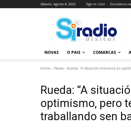
Sábado, Agosto 8, 2026
Sign in / Join
Escoitanos n
NOVAS
O PAIS
COMARCAS
A
Home
News
Rueda: "A situación móvenos ao optim
Rueda: “A situac
optimismo, pero 
traballando sen ba