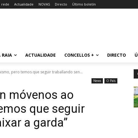
a rede
Actualidade
NOVAS
Directo
Último boletín
 RAIA
ACTUALIDADE
CONCELLOS +
DIRECTO
Ú
ismo, pero temos que seguir traballando sen...
News
O País
ión móvenos ao
temos que seguir
ixar a garda”