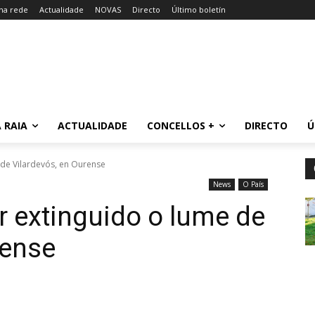
 na rede
Actualidade
NOVAS
Directo
Último boletín
 RAIA
ACTUALIDADE
CONCELLOS +
DIRECTO
Ú
 de Vilardevós, en Ourense
News
O País
r extinguido o lume de
rense