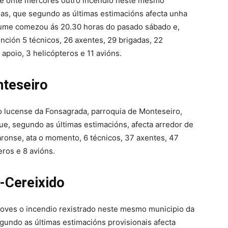
de onte mércores outro incendio neste mesmo
as, que segundo as últimas estimacións afecta unha
 lume comezou ás 20.30 horas do pasado sábado e,
inción 5 técnicos, 26 axentes, 29 brigadas, 22
apoio, 3 helicópteros e 11 avións.
teseiro
lo lucense da Fonsagrada, parroquia de Monteseiro,
ue, segundo as últimas estimacións, afecta arredor de
áronse, ata o momento, 6 técnicos, 37 axentes, 47
ros e 8 avións.
-Cereixido
xoves o incendio rexistrado neste mesmo municipio da
gundo as últimas estimacións provisionais afecta