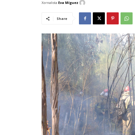
Xornalista
Eva Míguez
Share