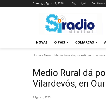
Domingo, Agosto 9, 2026
Sign in / Join
Escoitanos
NOVAS
O PAIS
COMARCAS
A
Home
News
Medio Rural dá por extinguido o lume
Medio Rural dá po
Vilardevós, en Ou
8 Agosto, 2025