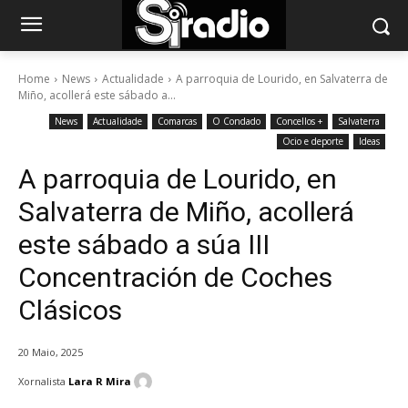
Home
News
Actualidade
A parroquia de Lourido, en Salvaterra de
Miño, acollerá este sábado a...
News
Actualidade
Comarcas
O Condado
Concellos +
Salvaterra
Ocio e deporte
Ideas
A parroquia de Lourido, en
Salvaterra de Miño, acollerá
este sábado a súa III
Concentración de Coches
Clásicos
20 Maio, 2025
Xornalista
Lara R Mira