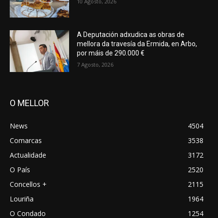
10 Agosto, 2026
A Deputación adxudica as obras de
mellora da travesía da Ermida, en Arbo,
por máis de 290.000 €
7 Agosto, 2026
O MELLOR
News
4504
Comarcas
3538
Actualidade
3172
O País
2520
Concellos +
2115
Louriña
1964
O Condado
1254