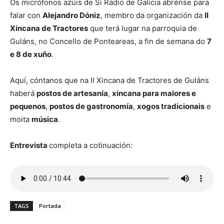
Os micrófonos azuis de Si Radio de Galicia abrénse para
falar con
Alejandro Dóniz
, membro da organización da
II
Xincana de Tractores
que terá lugar na parroquia de
Guláns, no Concello de Ponteareas, a fin de semana do
7
e 8 de xuño
.
Aquí, cóntanos que na II Xincana de Tractores de Guláns
haberá
postos de artesanía
,
xincana para maiores e
pequenos
,
postos de gastronomía
,
xogos tradicionais
e
moita
música
.
Entrevista
completa a cotinuación:
TAGS
Portada