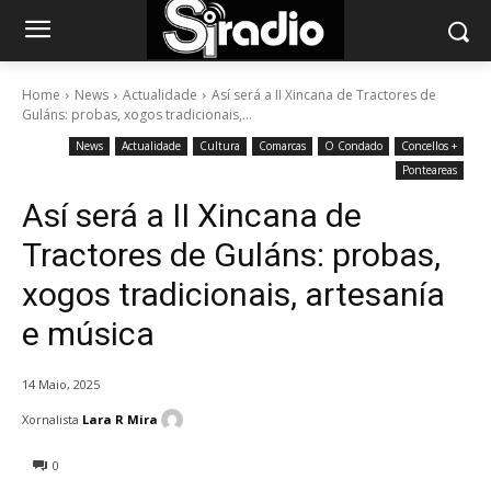
Home
News
Actualidade
Así será a II Xincana de Tractores de
Guláns: probas, xogos tradicionais,...
News
Actualidade
Cultura
Comarcas
O Condado
Concellos +
Ponteareas
Así será a II Xincana de
Tractores de Guláns: probas,
xogos tradicionais, artesanía
e música
14 Maio, 2025
Xornalista
Lara R Mira
0