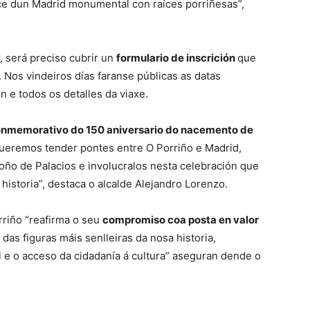
fice dun Madrid monumental con raíces porriñesas”,
r, será preciso cubrir un
formulario de inscrición
que
o. Nos vindeiros días faranse públicas as datas
n e todos os detalles da viaxe.
nmemorativo do 150 aniversario do nacemento de
“Queremos tender pontes entre O Porriño e Madrid,
oño de Palacios e involucralos nesta celebración que
 historia”, destaca o alcalde Alejandro Lorenzo.
rriño “reafirma o seu
compromiso coa posta en valor
as figuras máis senlleiras da nosa historia,
 e o acceso da cidadanía á cultura” aseguran dende o