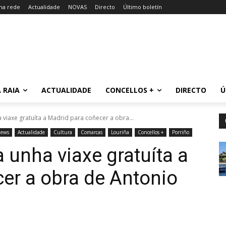
 na rede
Actualidade
NOVAS
Directo
Último boletín
 RAIA
ACTUALIDADE
CONCELLOS +
DIRECTO
Ú
 viaxe gratuíta a Madrid para coñecer a obra...
ews
Actualidade
Cultura
Comarcas
Louriña
Concellos +
Porriño
 unha viaxe gratuíta a
er a obra de Antonio