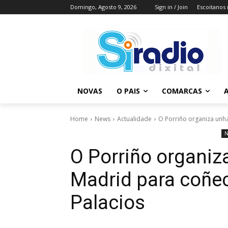
Domingo, Agosto 9, 2026
Sign in / Join
Escoitanos
NOVAS
O PAIS
COMARCAS
A
Home
News
Actualidade
O Porriño organiza unha
N
O Porriño organiza
Madrid para coñec
Palacios