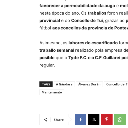
favorecer a permeabilidade da auga
e
mel
nesta época do ano. Os
traballos
foron real
provincial
e do
Concello de Tui
, grazas ao
fútbol
aos concellos da provincia de Pont
Asimesmo, as
labores de escarificado
foro
traballo semanal
realizado pola empresa d
posible
que o
Tyde F.C. e o C.F. Guillarei
poi
regular.
TAGS
A Gándara
Álvarez Durán
Concello de T
Mantemento
Share