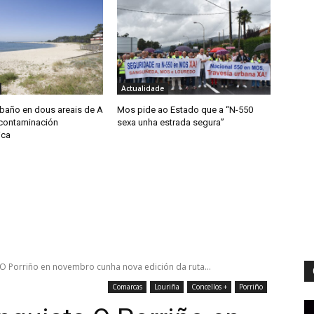
Actualidade
 baño en dous areais de A
Mos pide ao Estado que a “N-550
contaminación
sexa unha estrada segura”
ica