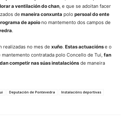
lorar a ventilación do chan
, e que se adoitan facer
izados de
maneira conxunta
polo
persoal do ente
programa de apoio
no mantemento dos campos de
evedra
.
n realizadas no mes de
xuño
.
Estas actuacións
e o
e mantemento contratada polo Concello de Tui,
fan
dan competir nas súas instalacións
de maneira
ui
Deputación de Pontevedra
Instalacións deportivas