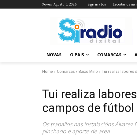
Xoves, Agosto 6, 2026
Sign in / Join
Escoitanos na 
NOVAS
O PAIS
COMARCAS
A
Home
Comarcas
Baixo Miño
Tui realiza labores
Tui realiza labor
campos de fútbol
Os traballos nas instalacións Álvarez
pinchado e aporte de area