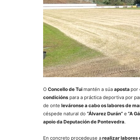
O
Concello de Tui
mantén a súa
aposta
por 
condicións
para a práctica deportiva por par
de onte
leváronse a cabo os labores de m
céspede natural do
“Álvarez Durán”
e
“A G
apoio da Deputación de Pontevedra
.
En concreto procedeuse a
realizar labores