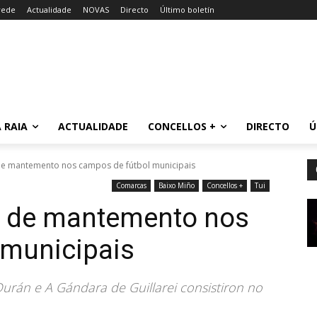
rede
Actualidade
NOVAS
Directo
Último boletín
 RAIA
ACTUALIDADE
CONCELLOS +
DIRECTO
Ú
 de mantemento nos campos de fútbol municipais
Comarcas
Baixo Miño
Concellos +
Tui
es de mantemento nos
 municipais
 Durán e A Gándara de Guillarei consistiron no