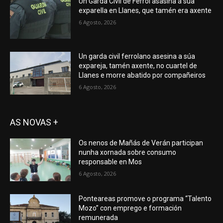
Un Garda Civil de Ferrol asasina á súa
exparella en Llanes, que tamén era axente
6 Agosto, 2026
Un garda civil ferrolano asesina a súa
expareja, tamén axente, no cuartel de
Llanes e morre abatido por compañeiros
6 Agosto, 2026
AS NOVAS +
Os nenos de Mañás de Verán participan
nunha xornada sobre consumo
responsable en Mos
6 Agosto, 2026
Ponteareas promove o programa “Talento
Mozo” con emprego e formación
remunerada