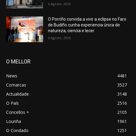
6 Agosto, 2026
O Porriño convida a vivir a eclipse no Faro
de Budiño cunha experiencia única de
natureza, ciencia e lecer
6 Agosto, 2026
O MELLOR
News
4481
Comarcas
3527
Actualidade
3148
O País
2516
Concellos +
2105
Louriña
1961
O Condado
1251