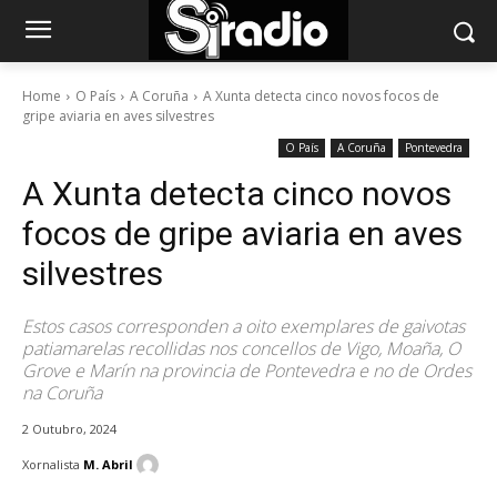
Home
O País
A Coruña
A Xunta detecta cinco novos focos de
gripe aviaria en aves silvestres
O País
A Coruña
Pontevedra
A Xunta detecta cinco novos
focos de gripe aviaria en aves
silvestres
Estos casos corresponden a oito exemplares de gaivotas
patiamarelas recollidas nos concellos de Vigo, Moaña, O
Grove e Marín na provincia de Pontevedra e no de Ordes
na Coruña
2 Outubro, 2024
Xornalista
M. Abril