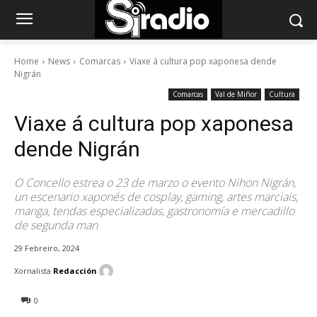
Home
News
Comarcas
Viaxe á cultura pop xaponesa dende
Nigrán
Comarcas
Val de Miñor
Cultura
Viaxe á cultura pop xaponesa
dende Nigrán
O Concello estrea o 23 de marzo o evento Nihon Nigrán,
un escenario xaponés de cosplay, gaming, artes marciais,
manga, tendas especializadas, gastronomía e mercadillo
de segunda man
29 Febreiro, 2024
Xornalista
Redacción
0