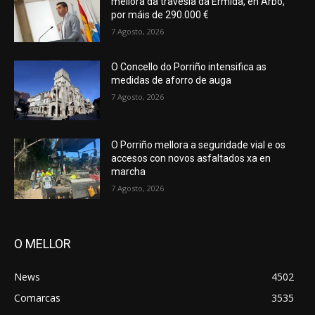
mellora da travesía da Ermida, en Arbo,
por máis de 290.000 €
7 Agosto, 2026
O Concello do Porriño intensifica as
medidas de aforro de auga
7 Agosto, 2026
O Porriño mellora a seguridade vial e os
accesos con novos asfaltados xa en
marcha
7 Agosto, 2026
O MELLOR
News
4502
Comarcas
3535