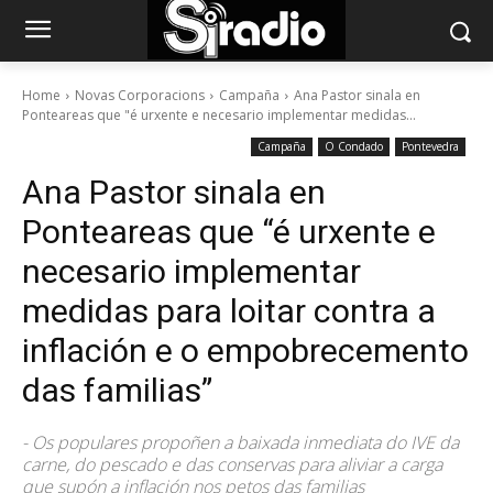
Home
Novas Corporacions
Campaña
Ana Pastor sinala en
Ponteareas que "é urxente e necesario implementar medidas...
Campaña
O Condado
Pontevedra
Ana Pastor sinala en
Ponteareas que “é urxente e
necesario implementar
medidas para loitar contra a
inflación e o empobrecemento
das familias”
- Os populares propoñen a baixada inmediata do IVE da
carne, do pescado e das conservas para aliviar a carga
que supón a inflación nos petos das familias