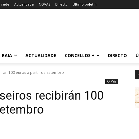
a rede
Actualidade
NOVAS
Directo
Último boletín
 RAIA
ACTUALIDADE
CONCELLOS +
DIRECTO
Ú
birán 100 euros a partir de setembro
O País
seiros recibirán 100
 setembro