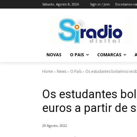
Sábado, Agosto 8, 2026
Sign in / Join
Escoitanos n
NOVAS
O PAIS
COMARCAS
A
Home
News
O País
Os estudantes bolseiros reci
Os estudantes bol
euros a partir de
29 Agosto, 2022