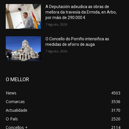
A Deputación adxudica as obras de
mellora da travesía da Ermida, en Arbo,
por máis de 290.000 €
7 Agosto, 2026
O Concello do Porriño intensifica as
medidas de aforro de auga
7 Agosto, 2026
O MELLOR
News
4503
Comarcas
3536
Actualidade
3170
O País
2520
Concellos +
2114