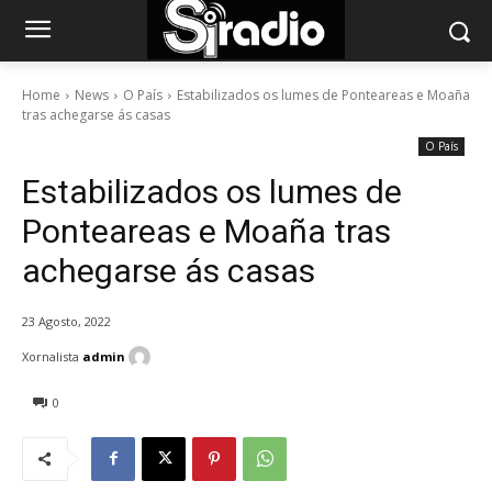
Home
News
O País
Estabilizados os lumes de Ponteareas e Moaña
tras achegarse ás casas
O País
Estabilizados os lumes de
Ponteareas e Moaña tras
achegarse ás casas
23 Agosto, 2022
Xornalista
admin
0