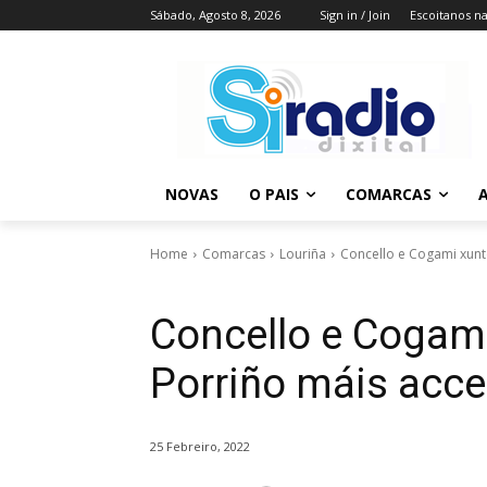
Sábado, Agosto 8, 2026
Sign in / Join
Escoitanos n
NOVAS
O PAIS
COMARCAS
A
Home
Comarcas
Louriña
Concello e Cogami xunto
Concello e Cogami
Porriño máis acces
25 Febreiro, 2022