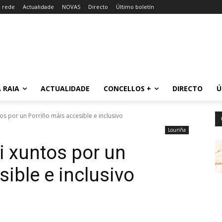
a rede
Actualidade
NOVAS
Directo
Último boletín
 RAIA
ACTUALIDADE
CONCELLOS +
DIRECTO
Ú
s por un Porriño máis accesible e inclusivo
Louriña
 xuntos por un
ible e inclusivo