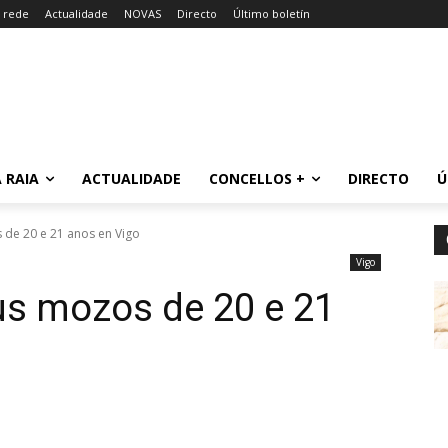
a rede
Actualidade
NOVAS
Directo
Último boletín
 RAIA
ACTUALIDADE
CONCELLOS +
DIRECTO
Ú
 de 20 e 21 anos en Vigo
Vigo
ous mozos de 20 e 21