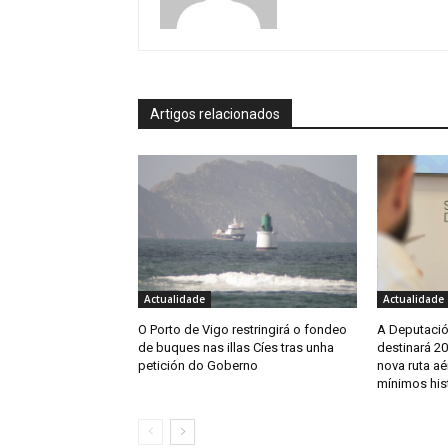
Artigos relacionados
Actualidade
Actualidade
O Porto de Vigo restringirá o fondeo
A Deputació
de buques nas illas Cíes tras unha
destinará 2
petición do Goberno
nova ruta aé
mínimos his