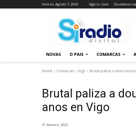
Venres, Agosto 7, 2026
Sign in / Join
Escoitanos n
NOVAS
O PAIS
COMARCAS
A
Home
Comarcas
Vigo
Brutal paliza a dous mozos
Brutal paliza a d
anos en Vigo
31 Xaneiro, 2022