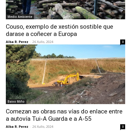
Medio Ambiente
Couso, exemplo de xestión sostible que
darase a coñecer a Europa
Alba R. Perez
-
26 Xullo, 2024
0
Baixo Miño
Comezan as obras nas vías do enlace entre
a autovía Tui-A Guarda e a A-55
Alba R. Perez
-
26 Xullo, 2024
0